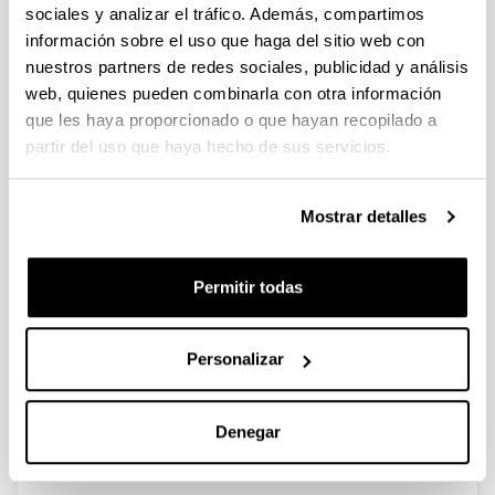
sociales y analizar el tráfico. Además, compartimos
información sobre el uso que haga del sitio web con
nuestros partners de redes sociales, publicidad y análisis
Edificio Sostenible
web, quienes pueden combinarla con otra información
que les haya proporcionado o que hayan recopilado a
Espacios
partir del uso que haya hecho de sus servicios.
Investigacion
Vivero de Empresas
Mostrar detalles
Espacios de Formación
Laboratorio de Elaboración de Materiales
Multimedia del Campus de Álava
Permitir todas
Administración y Conserjería
Personalizar
Denegar
Reserva de aulas