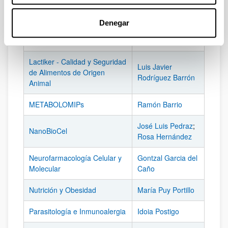
Gascón
Génica (PharmaNanoGene)
Denegar
Síntesis Orgánica en Química
Concepción
Médica
Alonso
Lactiker - Calidad y Seguridad
Luis Javier
de Alimentos de Origen
Rodríguez Barrón
Animal
METABOLOMIPs
Ramón Barrio
José Luis Pedraz
;
NanoBioCel
Rosa Hernández
Neurofarmacología Celular y
Gontzal Garcia del
Molecular
Caño
Nutrición y Obesidad
María Puy Portillo
Parasitología e Inmunoalergia
Idoia Postigo