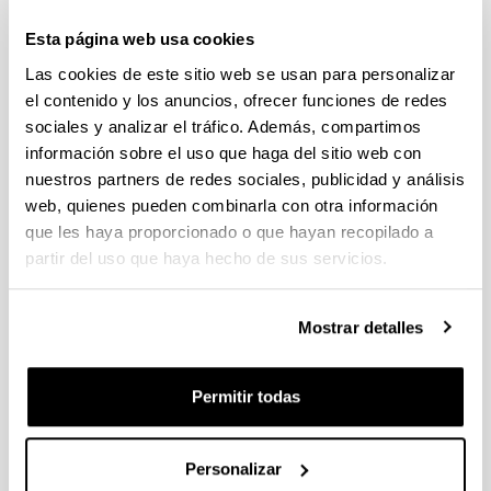
Esta página web usa cookies
Grupos de Investigación del Centro de
Investigación Lascaray Ikergunea
Las cookies de este sitio web se usan para personalizar
el contenido y los anuncios, ofrecer funciones de redes
sociales y analizar el tráfico. Además, compartimos
Relación de los Grupos de Investigación del Centro:
información sobre el uso que haga del sitio web con
nuestros partners de redes sociales, publicidad y análisis
INVESTIGADOR/A
GRUPO
web, quienes pueden combinarla con otra información
PRINCIPAL
que les haya proporcionado o que hayan recopilado a
Microfluidics
&
BIOMICs
partir del uso que haya hecho de sus servicios.
Lourdes Basabe
cluster UPV/EHU
Electrofisiología Cardíaca
Oscar Casis
Mostrar detalles
Irati Martínez
Epidemiología Molecular de
Malax-Echevarria
;
Permitir todas
Campylobacter y Arcobacter
Ilargi Martínez
Farmacocinética,
Personalizar
Alicia Rodriguez
Nanotecnología y Terapia