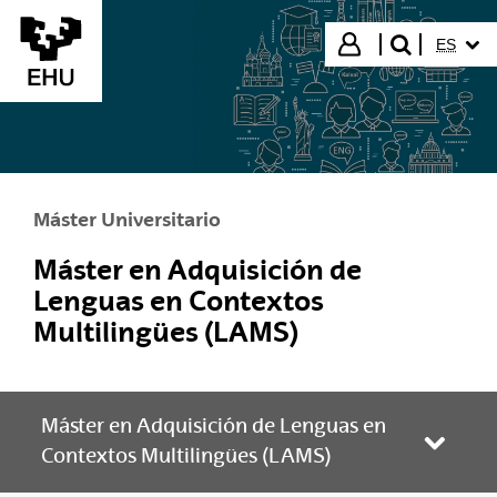
Saltar al contenido principal
IDIOMA
Iniciar sesión
ES
buscar"
Máster Universitario
Máster en Adquisición de
Lenguas en Contextos
Multilingües (LAMS)
Máster en Adquisición de Lenguas en
Abrir/
Contextos Multilingües (LAMS)