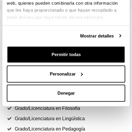
web, quienes pueden combinarla con otra información
que les haya proporcionado o que hayan recopilado a
partir del uso que haya hecho de sus servicios.
Titulaciones de acceso
Mostrar detalles
Grado/Licenciatura en Filología
Grado/Licenciatura en Filología Alemana
Permitir todas
Grado/Licenciatura en Filología Clásica
Grado/Licenciatura en Filología Francesa
Personalizar
Grado/Licenciatura en Filología Hispánica
Grado/Licenciatura en Filología Inglesa
Denegar
Grado/Licenciatura en Filología Vasca
Grado/Licenciatura en Filosofía
Grado/Licenciatura en Lingüística
Grado/Licenciatura en Pedagogía