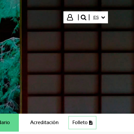
IDIOMA SELECCIO
Iniciar sesión
ES
buscar"
dario
Acreditación
Folleto