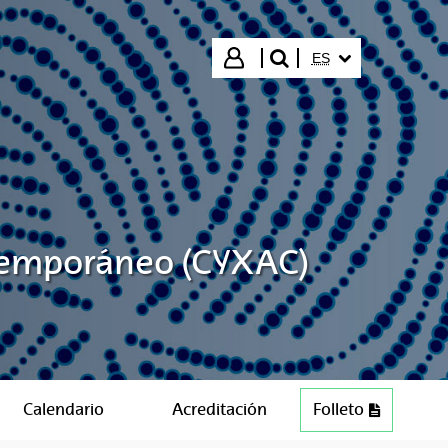
IDIOMA SELECCIO
Iniciar sesión
ES
buscar"
ntemporáneo (CYXAC)
Calendario
Acreditación
Folleto