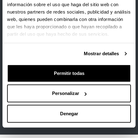
FUNDACIÓN TEKNIKER
información sobre el uso que haga del sitio web con
nuestros partners de redes sociales, publicidad y análisis
Fundación Centro de Tecnologías de Interacción Visual
y Comunicaciones Vicomtech
web, quienes pueden combinarla con otra información
que les haya proporcionado o que hayan recopilado a
Fundación Tecnalia Research & Innovation
partir del uso que haya hecho de sus servicios.
Gaiker
Mostrar detalles
HISTOCELL S.L.
INNOPROT
Permitir todas
NEIKER-Instituto Vasco de Investigacion y Desarrollo
Agrario S.A.
Personalizar
Osteophoenix S.L.
Stemtek Therapeutics S.L.
Denegar
Universidad de Las Palmas de Gran Canaria