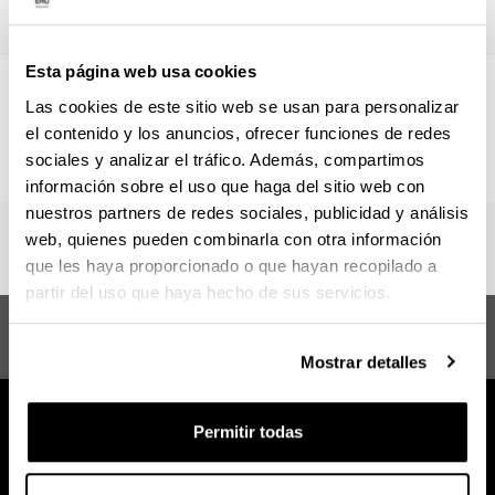
Calendario
Esta página web usa cookies
Consulta el
calendario docente
,
calendario de evaluación
Las cookies de este sitio web se usan para personalizar
y el
horario
del Máster Universitario en Ingeniería
el contenido y los anuncios, ofrecer funciones de redes
Mecánica .
sociales y analizar el tráfico. Además, compartimos
información sobre el uso que haga del sitio web con
nuestros partners de redes sociales, publicidad y análisis
web, quienes pueden combinarla con otra información
que les haya proporcionado o que hayan recopilado a
partir del uso que haya hecho de sus servicios.
Sugerencias y
Máster en Ingeniería Mecánica
solicitudes
Mostrar detalles
Permitir todas