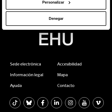
Personalizar
Denegar
Sede electrónica
Accesibilidad
Información legal
Mapa
Ayuda
Contacto
La EHU en Tiktok
La EHU en Bluesky
La EHU en Facebook
La EHU en Linkedin
La EHU en Instagram
La EHU en You
La EHU