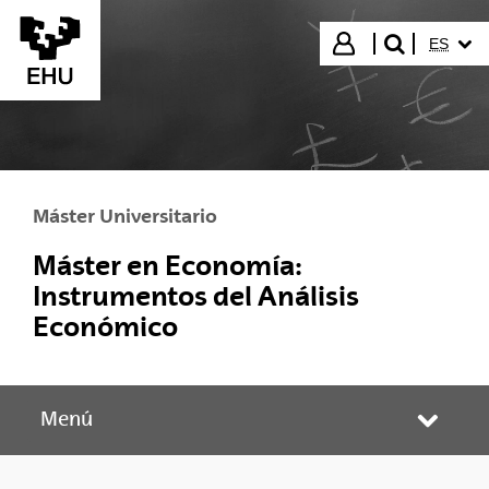
Saltar al contenido principal
IDIOMA
Iniciar sesión
ES
buscar"
Máster Universitario
Máster en Economía:
Instrumentos del Análisis
Económico
Menú
Abrir/