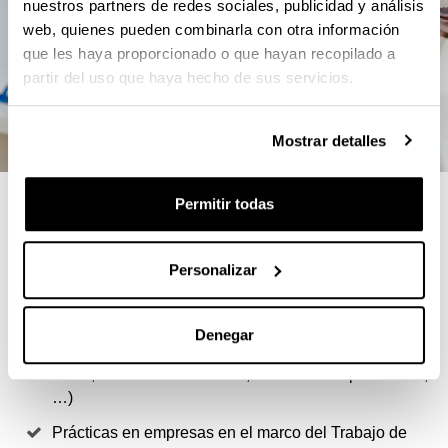
nuestros partners de redes sociales, publicidad y análisis
web, quienes pueden combinarla con otra información
que les haya proporcionado o que hayan recopilado a
partir del uso que haya hecho de sus servicios.
Mostrar detalles
4 RAZONES PARA ELEGIR ESTE
Permitir todas
MÁSTER
Personalizar
Formación cualificada en análisis económico
empírico
Denegar
Amplio abanico de especialidades (Análisis de
datos, Economía Ambiental, Economía Experimental,
…)
Prácticas en empresas en el marco del Trabajo de