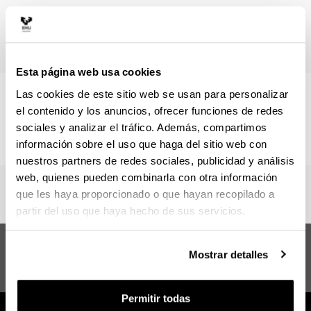
Calendario
Esta página web usa cookies
Las cookies de este sitio web se usan para personalizar
Consulta el
calendario docente
,
calendario de evaluación
el contenido y los anuncios, ofrecer funciones de redes
y el
horario
del Máster Universitario en Economía:
Instrumentos del Análisis Económico .
sociales y analizar el tráfico. Además, compartimos
información sobre el uso que haga del sitio web con
nuestros partners de redes sociales, publicidad y análisis
web, quienes pueden combinarla con otra información
que les haya proporcionado o que hayan recopilado a
partir del uso que haya hecho de sus servicios.
Máster en Economía:
Sugerencias y
Mostrar detalles
Instrumentos del Análisis
solicitudes
Económico
Permitir todas