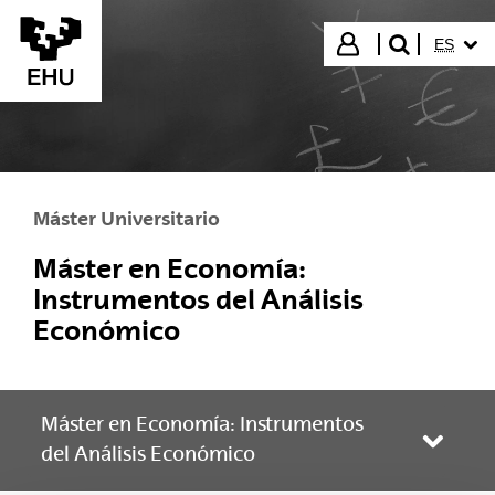
Saltar al contenido principal
IDIOMA
Iniciar sesión
ES
buscar"
Máster Universitario
Máster en Economía:
Instrumentos del Análisis
Económico
Máster en Economía: Instrumentos
Abrir/
del Análisis Económico