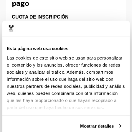
pago
CUOTA DE INSCRIPCIÓN
Ponentes y asistentes pertenecientes a la red: 50
USD (50.000 CLP)
Asistentes que no pertenecen a la red: 100 USD
Esta página web usa cookies
(100.000 CLP)
Las cookies de este sitio web se usan para personalizar
MODO DE PAGO
el contenido y los anuncios, ofrecer funciones de redes
sociales y analizar el tráfico. Además, compartimos
El pago será con cargo a una tarjeta de crédito.
información sobre el uso que haga del sitio web con
Los detalles del pago se recibirán una vez se
nuestros partners de redes sociales, publicidad y análisis
haya inscrito en:
web, quienes pueden combinarla con otra información
https://www.udalba.cl/viii-congreso-internacional-
que les haya proporcionado o que hayan recopilado a
de-la-red-latinoamericana-de-posgrado-de-la-
partir del uso que haya hecho de sus servicios.
upv-ehu-2024/
Debe indicar en el asunto:
“Nombre del
participante” - Congreso UPV-UDALBA
Mostrar detalles