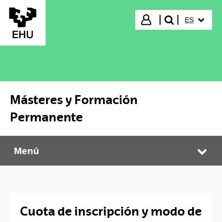
Saltar al contenido principal
IDIOMA S
Iniciar sesión
ES
buscar"
Másteres y Formación
Permanente
Menú
Másteres y Formación Permanente
Abr
Cuota de inscripción y modo de