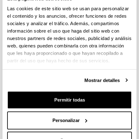
INVESTIGACIÓN
en las siguientes disciplinas de la
Las cookies de este sitio web se usan para personalizar
Ingeniería Mecánica:
el contenido y los anuncios, ofrecer funciones de redes
Diseño y cálculo de máquinas
sociales y analizar el tráfico. Además, compartimos
Análisis mecánico estructural (estática y
información sobre el uso que haga del sitio web con
dinámica) y resistente (cargas estáticas y de
nuestros partners de redes sociales, publicidad y análisis
fatiga)
Mecanismos y sistemas multicuerpo
web, quienes pueden combinarla con otra información
Métodos numéricos de análisis mecánico:
que les haya proporcionado o que hayan recopilado a
Elementos Finitos y métodos multibody
partir del uso que haya hecho de sus servicios.
Biomecánica
Tecnología mecánica en aplicaciones
aeroespaciales
Mostrar detalles
Trabajamos en los siguientes
SECTORES
, ya sea en
líneas de investigación propias o en colaboración con
Permitir todas
empresas:
Automoción
Energía eólica
Personalizar
Oil & gas
Implantología dental
Aeronáutica