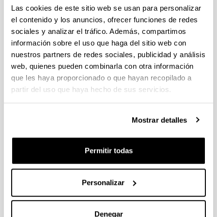
Las cookies de este sitio web se usan para personalizar
Quiénes somos
Qué hacemos
el contenido y los anuncios, ofrecer funciones de redes
Dónde estamos
sociales y analizar el tráfico. Además, compartimos
información sobre el uso que haga del sitio web con
Docencia
nuestros partners de redes sociales, publicidad y análisis
Trabaja con nosotros
Ofertas TFG y TFM
web, quienes pueden combinarla con otra información
Ofertas Tesis Doctoral
que les haya proporcionado o que hayan recopilado a
MotoStudent
partir del uso que haya hecho de sus servicios.
Investigación
Líneas de investigación
Mostrar detalles
Difusión del conocimiento
Relaciones con grupos internacionales
Equipos e Infraestructura
Permitir todas
Laboratorio de ensayos dinámicos
Equipos de ensayo dinámico
Transferencia de conocimiento
Personalizar
Proyectos institucionales
Proyectos con empresas
Cursos formación específica para empresas
Denegar