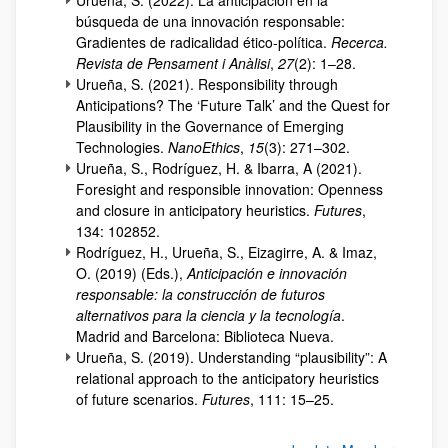
Urueña, S. (2022). La anticipación en la
búsqueda de una innovación responsable:
Gradientes de radicalidad ético-política.
Recerca.
Revista de Pensament i Anàlisi
,
27
(2): 1–28.
Urueña, S. (2021). Responsibility through
Anticipations? The ‘Future Talk’ and the Quest for
Plausibility in the Governance of Emerging
Technologies.
NanoEthics
,
15
(3): 271–302.
Urueña, S., Rodríguez, H. & Ibarra, A (2021).
Foresight and responsible innovation: Openness
and closure in anticipatory heuristics.
Futures
,
134: 102852.
Rodríguez, H., Urueña, S., Eizagirre, A. & Imaz,
O. (2019) (Eds.),
Anticipación e innovación
responsable: la construcción de futuros
alternativos para la ciencia y la tecnología
.
Madrid and Barcelona: Biblioteca Nueva.
Urueña, S. (2019). Understanding “plausibility”: A
relational approach to the anticipatory heuristics
of future scenarios.
Futures
, 111: 15–25.