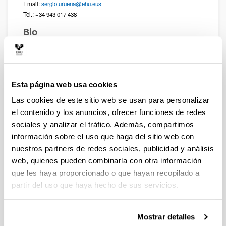
Email:
sergio.uruena@ehu.eus
Tel.: +34 943 017 438
Bio
PhD in Philosophy, Science and Values (2022,
Extraordinary Doctoral Award, International Mention,
University of the Basque Country UPV/EHU). MA in
Logic and Philosophy of Science (2015, Extraordinary
Esta página web usa cookies
MA Award, University of Salamanca). MA in Teaching
Compulsory Secondary and Pre-university Education
Las cookies de este sitio web se usan para personalizar
(2014, University of Salamanca). BA in Philosophy
el contenido y los anuncios, ofrecer funciones de redes
(2013, University of Salamanca).
sociales y analizar el tráfico. Además, compartimos
My research is distinctly interdisciplinary, spanning fields
información sobre el uso que haga del sitio web con
such as political philosophy of technology, futures and
nuestros partners de redes sociales, publicidad y análisis
anticipation studies, and science and technology studies
web, quienes pueden combinarla con otra información
(STS). It focuses on methodological and epistemic-
que les haya proporcionado o que hayan recopilado a
political aspects of the interventive use of futures (e.g.
partir del uso que haya hecho de sus servicios.
foresight practices, socio-technical and techno-moral
scenarios) to promote the anticipatory dimension of
“Responsible (Research and) Innovation."
Mostrar detalles