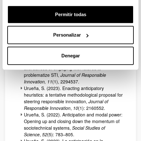
full Curriculum vitae
>
Permitir todas
Selected Publications
Urueña, S. & Rodríguez, H. (2026). Anticipatory
practices in the solid urban waste controversy in
Personalizar
Gipuzkoa: Contested socio-technical futures,
Futures
, 175: 103729.
Urueña, S. (2024). Anticipation and its degrees of
Denegar
critical-reflective radicality: opening up the
affordances of engaging with futures to
problematize STI,
Journal of Responsible
Innovation, 11
(1), 2294537.
Urueña, S. (2023). Enacting anticipatory
heuristics: a tentative methodological proposal for
steering responsible innovation,
Journal of
Responsible Innovation
,
10
(1): 2160552.
Urueña, S. (2022). Anticipation and modal power:
Opening up and closing down the momentum of
sociotechnical systems,
Social Studies of
Science
,
52
(5): 783–805.