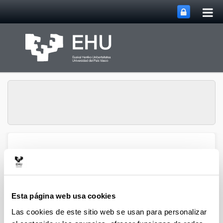
Abri
Saltar al contenido principal
me
prin
PRAXIS Research
Abrir/cerrar m
Menú
Group
Esta página web usa cookies
PRAXIS Members
Las cookies de este sitio web se usan para personalizar
Current Members