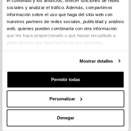
el contenido y los anuncios, ofrecer funciones de redes
Andoni Ibarra
(Founder & PI, 1996-2025)
sociales y analizar el tráfico. Además, compartimos
Hannot Rodríguez
(EHU, PI 2025- )
información sobre el uso que haga del sitio web con
Juan Telleria
(EHU)
nuestros partners de redes sociales, publicidad y análisis
Sergio Urueña
(EHU)
web, quienes pueden combinarla con otra información
José Ignacio Galparsoro
(EHU)
que les haya proporcionado o que hayan recopilado a
Iñigo Sarriugarte
(EHU)
Luis Garagalza
(EHU)
partir del uso que haya hecho de sus servicios.
Michael Marder
(Ikerbasque Research Professor,
EHU)
Raúl Tabarés
(Tecnalia)
Mostrar detalles
Caterina Del Sordo
(Austrian Academy of
Sciences)
Javier Cumpa
(UCM)
Permitir todas
Juan Navarro Loidi
Former Members
Personalizar
Andoni Eizagirre
Oier Imaz
Thomas Mormann
Denegar
Jon Pérez Laraudogoitia
Ekai Txapartegi