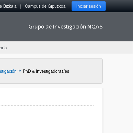
 Bizkaia
Campus de Gipuzkoa
Iniciar sesión
Grupo de Investigación NQAS
orio
stigación
PhD & Investigadoras/es