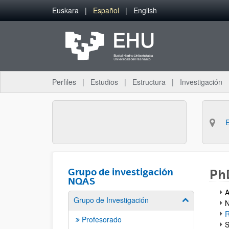
Saltar al contenido principal
Euskara
Español
English
Perfiles
Estudios
Estructura
Investigación
Grupo de investigación
PhD
NQAS
A
Grupo de Investigación
Mostrar/ocult
N
R
Profesorado
S