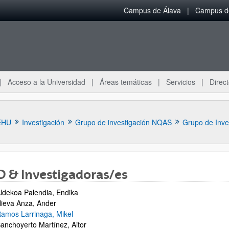
Campus de Álava
Campus de
Acceso a la Universidad
Áreas temáticas
Servicios
Direct
EHU
Investigación
Grupo de investigación NQAS
Grupo de Inve
 & Investigadoras/es
ldekoa Palendia, Endika
ar subpáginas
ieva Anza, Ander
amos Larrinaga, Mikel
anchoyerto Martínez, Aitor