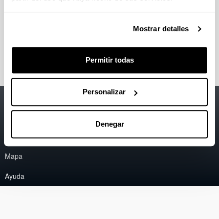
Security
)
eva.ibarrola@ehu.eus
Mostrar detalles
Eduardo Saiz (Webmaster)
eduardo.saiz@ehu.eus
Permitir todas
Personalizar
Accesibilidad
EHU
Información legal
Denegar
Contacto
Mapa
Ayuda