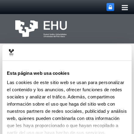
Abri
Saltar al contenido principal
me
prin
Esta página web usa cookies
Las cookies de este sitio web se usan para personalizar
el contenido y los anuncios, ofrecer funciones de redes
Grupo de investigación
Abrir/cerrar m
Menú
NQAS
sociales y analizar el tráfico. Además, compartimos
información sobre el uso que haga del sitio web con
nuestros partners de redes sociales, publicidad y análisis
web, quienes pueden combinarla con otra información
Personas de contacto
que les haya proporcionado o que hayan recopilado a
Eva Ibarrola (NQaS -
Networking, Quality and
partir del uso que haya hecho de sus servicios.