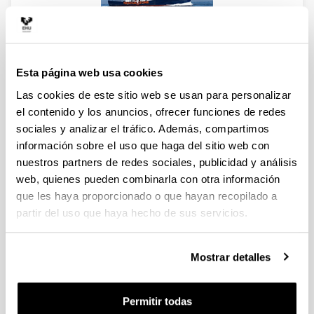
Visita el "Aita Mari", el barco que salva
vidas en las costas de Libia
1 de marzo de 2019
Esta página web usa cookies
Proyección del documental "Zuk" y Mesa redonda
Las cookies de este sitio web se usan para personalizar
Visita guiada al Barco Aita Mari
el contenido y los anuncios, ofrecer funciones de redes
sociales y analizar el tráfico. Además, compartimos
Información de la actividad e inscripción
información sobre el uso que haga del sitio web con
nuestros partners de redes sociales, publicidad y análisis
web, quienes pueden combinarla con otra información
que les haya proporcionado o que hayan recopilado a
partir del uso que haya hecho de sus servicios.
Diseño de campañas creativas para la
solidaridad
Taller en la UPV/EHU
Mostrar detalles
30 y 31 de enero de 2019
Lugar: Facultad de CC Sociales y de la Comunicación
Permitir todas
(Leioa)