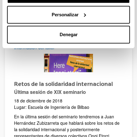
Este taller forma parte del proyecto: “
No dejes a nadie
atrás. Comprometidos con los ODS y el Refugio en
Personalizar
la universidad”
promovido por el Comité español de
ACNUR, con la colaboración y el apoyo de la UPV/EHU
y la financiación de la Agencia Española de
Denegar
Cooperación (AECID).
Información del taller
Retos de la solidaridad internacional
Última sesión de XIX seminario
18 de diciembre de 2018
Lugar: Escuela de Ingeniería de Bilbao
En la última sesión del seminario tendremos a Juan
Hernández Zubizarreta que hablará sobre los retos de
la solidaridad internacional y posteriormente
representantes de diversos colectivos Ongi Etorri