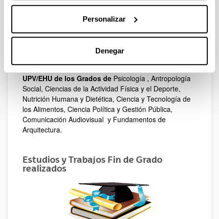
situaciones de violencia
Formación de monitores de atletismo y de
Personalizar
monitoras deportivas indígenas
Cursos de nutrición en comunidades indígenas
Asesoría a las autoridades locales para crear
Denegar
espacios públicos para mujeres
Han participado en el proyecto alumnado de la
UPV/EHU de los Grados de
Psicología , Antropología
Social, Ciencias de la Actividad Física y el Deporte,
Nutrición Humana y Dietética, Ciencia y Tecnología de
los Alimentos, Ciencia Política y Gestión Pública,
Comunicación Audiovisual y Fundamentos de
Arquitectura.
Estudios y Trabajos Fin de Grado
realizados