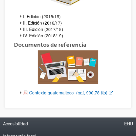
I. Edición (2015/16)
II. Edición (2016/17)
III. Edición (2017/18)
IV. Edición (2018/19)
Documentos de referencia
(Abre una nueva ventana)
Contexto guatemalteco
(
pdf
, 990,78
Kb
)
Accesibilidad
EHU
Información legal