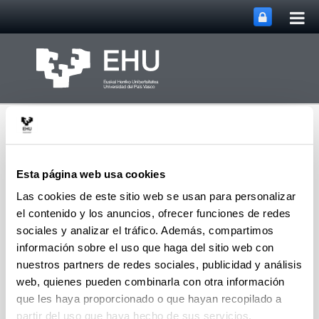
Abri
Saltar al contenido principal
me
prin
Esta página web usa cookies
Las cookies de este sitio web se usan para personalizar
el contenido y los anuncios, ofrecer funciones de redes
Oficina de Cooperación
Abrir/cerrar m
Menú
al Desarrollo
sociales y analizar el tráfico. Además, compartimos
información sobre el uso que haga del sitio web con
nuestros partners de redes sociales, publicidad y análisis
web, quienes pueden combinarla con otra información
Este formulario no está disponible o no fue
que les haya proporcionado o que hayan recopilado a
publicado.
partir del uso que haya hecho de sus servicios.