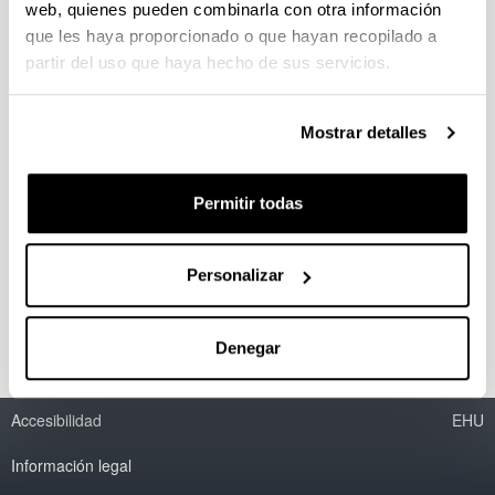
web, quienes pueden combinarla con otra información
que les haya proporcionado o que hayan recopilado a
partir del uso que haya hecho de sus servicios.
Acceso a la Universidad
Mostrar detalles
Permitir todas
Estudiantes de Grado
Personalizar
Denegar
Accesibilidad
EHU
Información legal