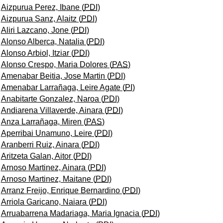
Aizpurua Perez, Ibane (
PDI
)
tar subpáginas
Aizpurua Sanz, Alaitz (
PDI
)
Aliri Lazcano, Jone (
PDI
)
Alonso Alberca, Natalia (
PDI
)
tar subpáginas
Alonso Arbiol, Itziar (
PDI
)
Alonso Crespo, Maria Dolores (
PAS
)
Amenabar Beitia, Jose Martin (
PDI
)
tar subpáginas
Amenabar Larrañaga, Leire Agate (
PI
)
Anabitarte Gonzalez, Naroa (
PDI
)
tar subpáginas
Andiarena Villaverde, Ainara (
PDI
)
Anza Larrañaga, Miren (
PAS
)
Aperribai Unamuno, Leire (
PDI
)
tar subpáginas
Aranberri Ruiz, Ainara (
PDI
)
Aritzeta Galan, Aitor (
PDI
)
Arnoso Martinez, Ainara (
PDI
)
tar subpáginas
Arnoso Martinez, Maitane (
PDI
)
Arranz Freijo, Enrique Bernardino (
PDI
)
Arriola Garicano, Naiara (
PDI
)
Arruabarrena Madariaga, Maria Ignacia (
PDI
)