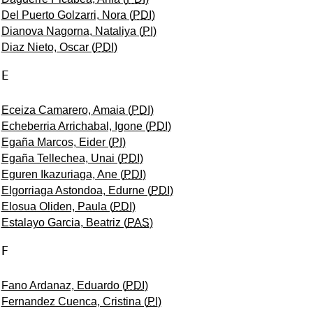
Del Puerto Golzarri, Nora (
PDI
)
Dianova Nagorna, Nataliya (
PI
)
Diaz Nieto, Oscar (
PDI
)
E
Eceiza Camarero, Amaia (
PDI
)
Echeberria Arrichabal, Igone (
PDI
)
Egaña Marcos, Eider (
PI
)
Egaña Tellechea, Unai (
PDI
)
Eguren Ikazuriaga, Ane (
PDI
)
Elgorriaga Astondoa, Edurne (
PDI
)
Elosua Oliden, Paula (
PDI
)
Estalayo Garcia, Beatriz (
PAS
)
F
Fano Ardanaz, Eduardo (
PDI
)
Fernandez Cuenca, Cristina (
PI
)