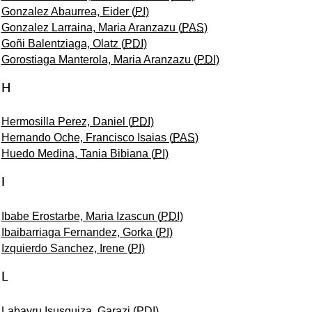
Gonzalez Abaurrea, Eider (
PI
)
Gonzalez Larraina, Maria Aranzazu (
PAS
)
Goñi Balentziaga, Olatz (
PDI
)
Gorostiaga Manterola, Maria Aranzazu (
PDI
)
H
Hermosilla Perez, Daniel (
PDI
)
Hernando Oche, Francisco Isaias (
PAS
)
Huedo Medina, Tania Bibiana (
PI
)
I
Ibabe Erostarbe, Maria Izascun (
PDI
)
Ibaibarriaga Fernandez, Gorka (
PI
)
Izquierdo Sanchez, Irene (
PI
)
L
Labayru Isusquiza, Garazi (
PDI
)