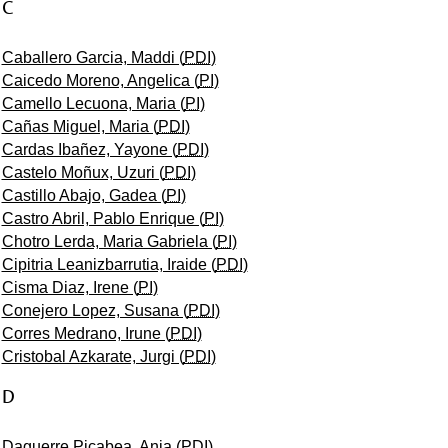
C
Caballero Garcia, Maddi (
PDI
)
Caicedo Moreno, Angelica (
PI
)
Camello Lecuona, Maria (
PI
)
Cañas Miguel, Maria (
PDI
)
Cardas Ibañez, Yayone (
PDI
)
Castelo Moñux, Uzuri (
PDI
)
Castillo Abajo, Gadea (
PI
)
Castro Abril, Pablo Enrique (
PI
)
Chotro Lerda, Maria Gabriela (
PI
)
Cipitria Leanizbarrutia, Iraide (
PDI
)
Cisma Diaz, Irene (
PI
)
Conejero Lopez, Susana (
PDI
)
Corres Medrano, Irune (
PDI
)
Cristobal Azkarate, Jurgi (
PDI
)
D
Daguerre Picabea, Ania (
PDI
)