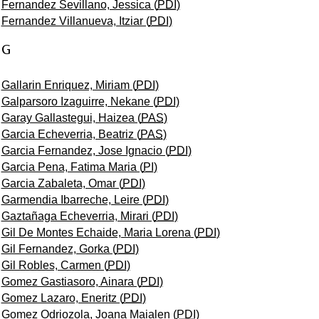
Fernandez Sevillano, Jessica (
PDI
)
Fernandez Villanueva, Itziar (
PDI
)
G
Gallarin Enriquez, Miriam (
PDI
)
Galparsoro Izaguirre, Nekane (
PDI
)
Garay Gallastegui, Haizea (
PAS
)
Garcia Echeverria, Beatriz (
PAS
)
Garcia Fernandez, Jose Ignacio (
PDI
)
Garcia Pena, Fatima Maria (
PI
)
Garcia Zabaleta, Omar (
PDI
)
Garmendia Ibarreche, Leire (
PDI
)
Gaztañaga Echeverria, Mirari (
PDI
)
Gil De Montes Echaide, Maria Lorena (
PDI
)
Gil Fernandez, Gorka (
PDI
)
Gil Robles, Carmen (
PDI
)
Gomez Gastiasoro, Ainara (
PDI
)
Gomez Lazaro, Eneritz (
PDI
)
Gomez Odriozola, Joana Maialen (
PDI
)