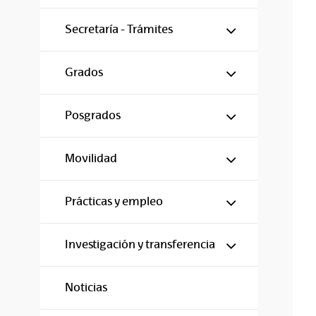
Mostrar/ocul
Secretaría - Trámites
Mostrar/ocul
Grados
Mostrar/ocul
Posgrados
Mostrar/ocul
Movilidad
Mostrar/ocul
Prácticas y empleo
Mostrar/ocul
Investigación y transferencia
Noticias