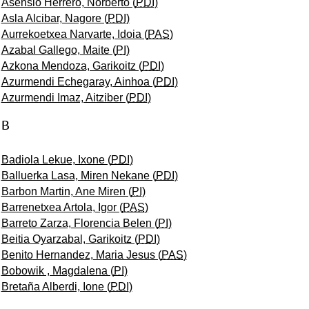
Asensio Herrero, Norberto (
PDI
)
Asla Alcibar, Nagore (
PDI
)
Aurrekoetxea Narvarte, Idoia (
PAS
)
Azabal Gallego, Maite (
PI
)
Azkona Mendoza, Garikoitz (
PDI
)
Azurmendi Echegaray, Ainhoa (
PDI
)
Azurmendi Imaz, Aitziber (
PDI
)
B
Badiola Lekue, Ixone (
PDI
)
Balluerka Lasa, Miren Nekane (
PDI
)
Barbon Martin, Ane Miren (
PI
)
Barrenetxea Artola, Igor (
PAS
)
Barreto Zarza, Florencia Belen (
PI
)
Beitia Oyarzabal, Garikoitz (
PDI
)
Benito Hernandez, Maria Jesus (
PAS
)
Bobowik , Magdalena (
PI
)
Bretaña Alberdi, Ione (
PDI
)