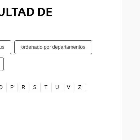
CULTAD DE
us
ordenado por departamentos
O
P
R
S
T
U
V
Z