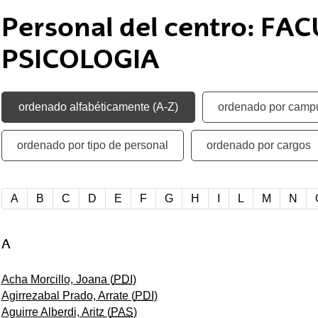
tar subpáginas
Personal del centro: FA
PSICOLOGIA
ordenado alfabéticamente (A-Z)
ordenado por camp
ordenado por tipo de personal
ordenado por cargos
ordenado alfabéticamente (A-Z)
A
B
C
D
E
F
G
H
I
L
M
N
A
Acha Morcillo, Joana (
PDI
)
Agirrezabal Prado, Arrate (
PDI
)
tar subpáginas
Aguirre Alberdi, Aritz (
PAS
)