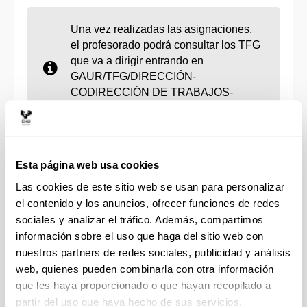
Una vez realizadas las asignaciones,
el profesorado podrá consultar los TFG
que va a dirigir entrando en
GAUR/TFG/DIRECCIÓN-
CODIRECCIÓN DE TRABAJOS-
PROYECTOS.
3. Aceptación de la defensa TFG en GAUR
Esta página web usa cookies
Para aceptar la solicitud de defensa TFG realizada
Las cookies de este sitio web se usan para personalizar
por el/la estudiante en GAUR el profesorado deberá
el contenido y los anuncios, ofrecer funciones de redes
entrar en GAUR y adjuntar el
Informe de
sociales y analizar el tráfico. Además, compartimos
evaluación
(pdf, 2,1 Mb). Para ello deberá entrar en
información sobre el uso que haga del sitio web con
GAUR/TFG/REVISION SOLICITUD DEFENSA.
nuestros partners de redes sociales, publicidad y análisis
web, quienes pueden combinarla con otra información
4. Funciones de las personas que tutorizan
que les haya proporcionado o que hayan recopilado a
Asesorar al/a la estudiante en la definición de la
partir del uso que haya hecho de sus servicios.