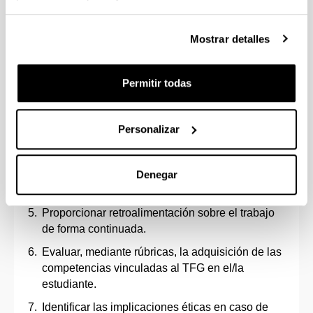
estructura del trabajo; en el establecimiento de
objetivos realistas y la selección de fuentes
Mostrar detalles
adecuadas y la correcta referenciación de las
mismas.
Ayudar al/ a la estudiante a fijar un calendario y
Permitir todas
un ritmo de trabajo.
Supervisar al/a la estudiante en la consecución
Personalizar
de los objetivos establecidos.
Facilitar al/ a la estudiante el acceso a los
recursos necesarios para desarrollar las
Denegar
competencias del TFG.
Proporcionar retroalimentación sobre el trabajo
de forma continuada.
Evaluar, mediante rúbricas, la adquisición de las
competencias vinculadas al TFG en el/la
estudiante.
Identificar las implicaciones éticas en caso de