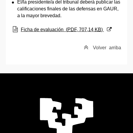
El/la presidente/a del tribunal deberá publicar las
calificaciones finales de las defensas en GAUR,
a la mayor brevedad.
(Abre una nueva ventana)
Ficha de evaluación
(
PDF
, 707,14
KB
)
Volver
arriba