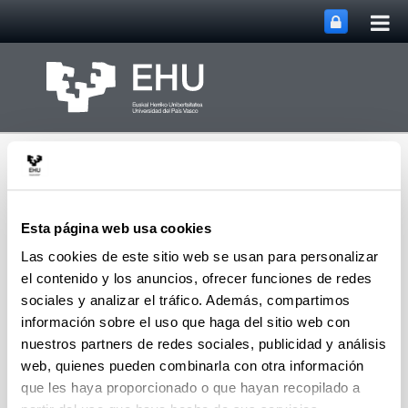
Abri
Saltar al contenido principal
me
prin
Esta página web usa cookies
Las cookies de este sitio web se usan para personalizar
Departamento de
el contenido y los anuncios, ofrecer funciones de redes
Abrir/cerrar m
Menú
Química Aplicada
sociales y analizar el tráfico. Además, compartimos
información sobre el uso que haga del sitio web con
nuestros partners de redes sociales, publicidad y análisis
Grupos
web, quienes pueden combinarla con otra información
que les haya proporcionado o que hayan recopilado a
Los Grupos que constituyen este Departamento