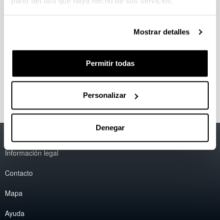
partir del uso que haya hecho de sus servicios.
Multidisciplinar son los siguientes.
Bioquímica
Ingeniería Química
Mostrar detalles
Microbiología
Química Analítica
Química Inorgánica
Permitir todas
Geoquímica
Bioquímica Microbiana
Personalizar
Denegar
Accesibilidad
EHU
Información legal
Contacto
Mapa
Ayuda