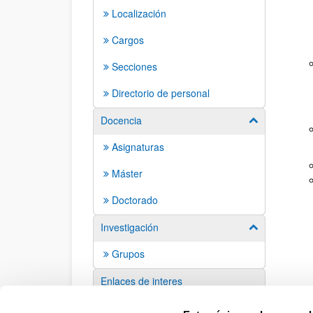
Localización
Cargos
Secciones
Directorio de personal
Docencia
Mostrar/ocult
Asignaturas
Máster
Doctorado
Investigación
Mostrar/ocult
Grupos
Enlaces de interes
Sugerencias y solicitudes