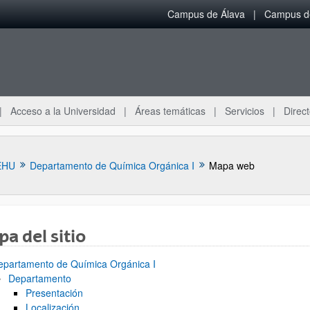
Campus de Álava
Campus de
Acceso a la Universidad
Áreas temáticas
Servicios
Direct
EHU
Departamento de Química Orgánica I
Mapa web
a del sitio
epartamento de Química Orgánica I
ar subpáginas
Departamento
Presentación
Localización