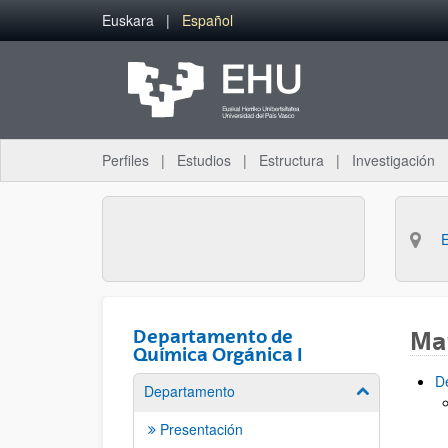
Saltar al contenido principal
Euskara
Español
Perfiles
Estudios
Estructura
Investigación
Departamento de
Map
Química Orgánica I
D
Departamento
Mostrar/ocult
Presentación