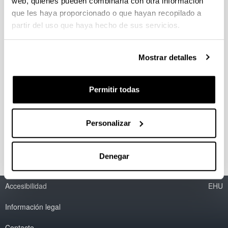
web, quienes pueden combinarla con otra información
Regionalismo y globalización
que les haya proporcionado o que hayan recopilado a
Espacio e identidad
partir del uso que haya hecho de sus servicios.
Literatura del Oeste
Multiculturalismo
Literaturas étnicas en los EE.UU.
Mostrar detalles
Religión y literatura
Ecocrítica
Estudios de género
Permitir todas
Trasvases culturales y artísticos
Estudios culturales
Cine y Música Norteamericanos
Literatura comparada
Personalizar
Literatura fantástica, gótica y ciencia ficción
Denegar
Accesibilidad
EHU
Información legal
Contacto