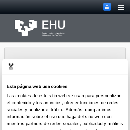
Abri
Saltar al contenido principal
me
prin
Esta página web usa cookies
Grupo de Investigación
Abrir/cerrar m
Menú
Rewest
Las cookies de este sitio web se usan para personalizar
el contenido y los anuncios, ofrecer funciones de redes
sociales y analizar el tráfico. Además, compartimos
Líneas de investigación
información sobre el uso que haga del sitio web con
nuestros partners de redes sociales, publicidad y análisis
Literatura norteamericana contemporánea