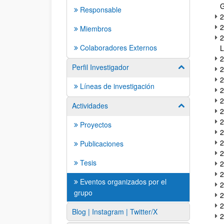
G
Responsable
2
2
Miembros
2
Colaboradores Externos
L
2
Perfil Investigador
Mostrar/ocult
2
2
Líneas de investigación
2
2
Actividades
Mostrar/ocult
2
2
Proyectos
2
2
Publicaciones
2
Tesis
2
2
Eventos organizados por el
2
grupo
2
2
Blog | Instagram | Twitter/X
2