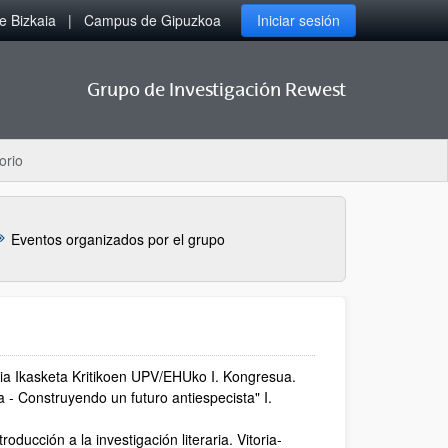
 Bizkaia
Campus de Gipuzkoa
Iniciar sesión
Grupo de Investigación Rewest
orio
Eventos organizados por el grupo
lia Ikasketa Kritikoen UPV/EHUko I. Kongresua.
 - Construyendo un futuro antiespecista" I.
oducción a la investigación literaria. Vitoria-