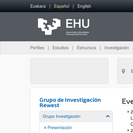
Saltar al contenido principal
Euskara
Español
English
Perfiles
Estudios
Estructura
Investigación
Grupo de Investigación
Eve
Rewest
2
Grupo Investigación
Mostrar/ocult
L
C
Presentación
2