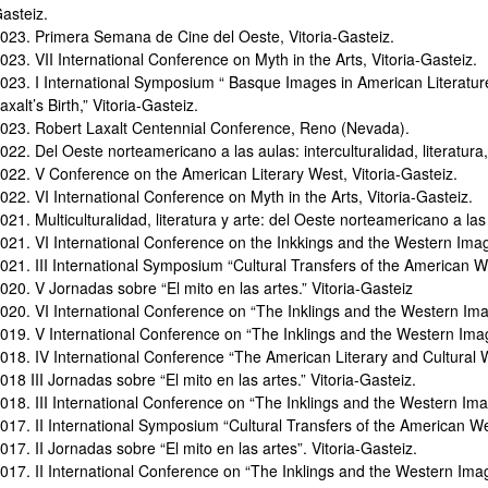
asteiz.
023. Primera Semana de Cine del Oeste, Vitoria-Gasteiz.
023. VII International Conference on Myth in the Arts, Vitoria-Gasteiz.
023. I International Symposium “ Basque Images in American Literature
axalt’s Birth,” Vitoria-Gasteiz.
023. Robert Laxalt Centennial Conference, Reno (Nevada).
ar subpáginas
022. Del Oeste norteamericano a las aulas: interculturalidad, literatur
022. V Conference on the American Literary West, Vitoria-Gasteiz.
022. VI International Conference on Myth in the Arts, Vitoria-Gasteiz.
021. Multiculturalidad, literatura y arte: del Oeste norteamericano a l
ar subpáginas
021. VI International Conference on the Inkkings and the Western Imagi
021. III International Symposium “Cultural Transfers of the American W
020. V Jornadas sobre “El mito en las artes.” Vitoria-Gasteiz
020. VI International Conference on “The Inklings and the Western Imag
019. V International Conference on “The Inklings and the Western Imagi
018. IV International Conference “The American Literary and Cultural W
018 III Jornadas sobre “El mito en las artes.” Vitoria-Gasteiz.
018. III International Conference on “The Inklings and the Western Ima
017. II International Symposium “Cultural Transfers of the American Wes
017. II Jornadas sobre “El mito en las artes”. Vitoria-Gasteiz.
017. II International Conference on “The Inklings and the Western Imagi