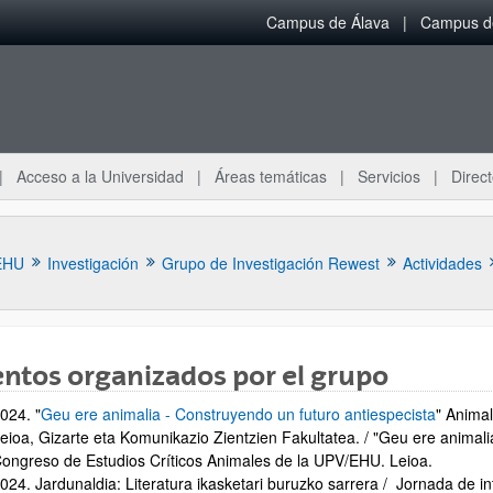
Campus de Álava
Campus de
Acceso a la Universidad
Áreas temáticas
Servicios
Direct
EHU
Investigación
Grupo de Investigación Rewest
Actividades
ntos organizados por el grupo
024. "
Geu ere animalia - Construyendo un futuro antiespecista
" Anima
ar subpáginas
eioa, Gizarte eta Komunikazio Zientzien Fakultatea. / "Geu ere animalia
ongreso de Estudios Críticos Animales de la UPV/EHU. Leioa.
024. Jardunaldia: Literatura ikasketari buruzko sarrera / Jornada de intr