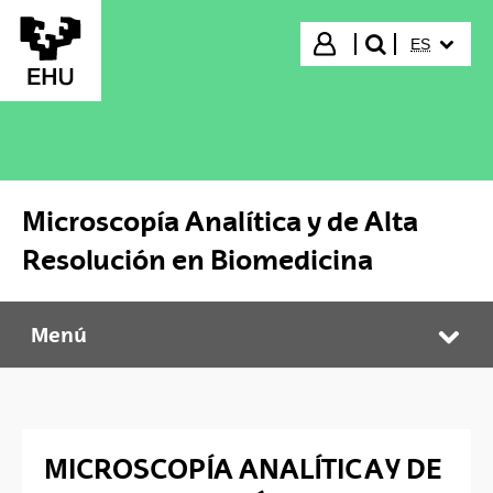
Saltar al contenido principal
IDIOMA S
Iniciar sesión
ES
buscar"
Microscopía Analítica y de Alta
Resolución en Biomedicina
Menú
Microscopía Analítica y de Alta Resolución en Biomedicina
Abr
MICROSCOPÍA ANALÍTICA Y DE