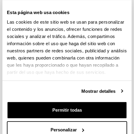
En la actualidad, el Servicio posee una dotación
instrumental que incluye microscopía electrónica de
Esta página web usa cookies
transmisión y de barrido, microscopios confocales y
Las cookies de este sitio web se usan para personalizar
de fluorescencia y citometría de flujo, junto con el
el contenido y los anuncios, ofrecer funciones de redes
instrumental necesario para la preparación de
sociales y analizar el tráfico. Además, compartimos
muestras y para el procesamiento y análisis de las
información sobre el uso que haga del sitio web con
imágenes obtenidas.
nuestros partners de redes sociales, publicidad y análisis
web, quienes pueden combinarla con otra información
El Servicio está dividido en tres secciones:
que les haya proporcionado o que hayan recopilado a
partir del uso que haya hecho de sus servicios.
Laboratorio de Microscopía Óptica y Digital
Microscopía confocal, microscopía de
fluorescencia, célula viva, escáner de
Mostrar detalles
portaobjetos, campo claro y contraste
interferencial, análisis de imágenes.
Permitir todas
Laboratorio de Microscopía Electrónica
TEM, SEM, procesamiento de muestras
Personalizar
biológicas para microscopía electrónica