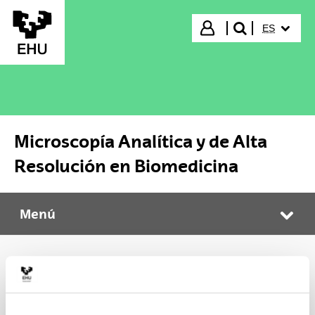
Saltar al contenido principal
IDIOMA S
Iniciar sesión
ES
buscar"
Microscopía Analítica y de Alta
Resolución en Biomedicina
Menú
Microscopía Analítica y de Alta Resolución en Biomedicina
Abr
MICROSCOPÍA ANALÍTICA Y DE