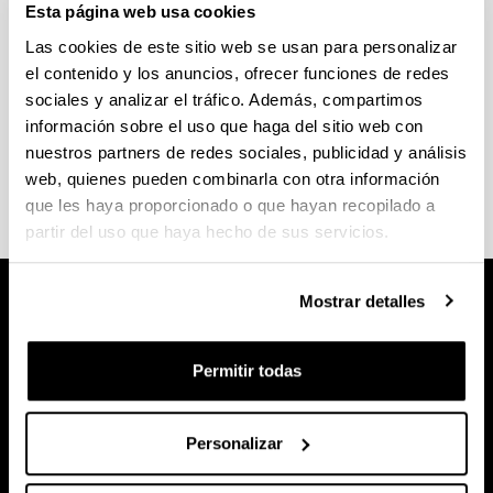
ALTA RESOLUCIÓN EN
Esta página web usa cookies
BIOMEDICINA
Las cookies de este sitio web se usan para personalizar
el contenido y los anuncios, ofrecer funciones de redes
Tarifas
sociales y analizar el tráfico. Además, compartimos
información sobre el uso que haga del sitio web con
nuestros partners de redes sociales, publicidad y análisis
Tarifas generales de los SGIker (pdf, 1500 KB)
web, quienes pueden combinarla con otra información
que les haya proporcionado o que hayan recopilado a
partir del uso que haya hecho de sus servicios.
Mostrar detalles
Permitir todas
Personalizar