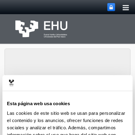
Abri
Saltar al contenido principal
me
prin
Grupo de Investigación
Abrir/cerrar m
Menú
SUPREN
Esta página web usa cookies
Las cookies de este sitio web se usan para personalizar
el contenido y los anuncios, ofrecer funciones de redes
2007
sociales y analizar el tráfico. Además, compartimos
V.L. Barrio, G. Schaub, M. Rohde, S. Rabe, F. Vogel,
información sobre el uso que haga del sitio web con