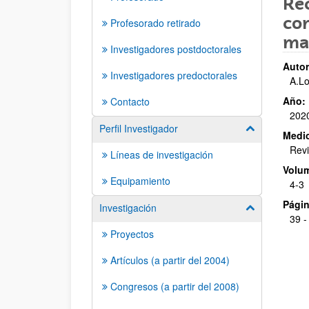
Rec
com
Profesorado retirado
mat
Investigadores postdoctorales
Autor
Investigadores predoctorales
A.Lo
Año:
Contacto
202
Perfil Investigador
Mostrar/ocult
Medio
Revi
Líneas de investigación
Volu
Equipamiento
4-3
Págin
Investigación
Mostrar/ocult
39 -
Proyectos
Artículos (a partir del 2004)
Congresos (a partir del 2008)