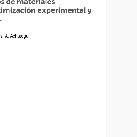
os de materiales
imización experimental y
.
s; A. Achutegui