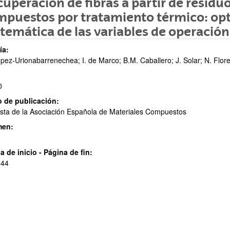
uperación de fibras a partir de residu
puestos por tratamiento térmico: opt
emática de las variables de operación
ía:
pez-Urionabarrenechea; I. de Marco; B.M. Caballero; J. Solar; N. Flore
0
ar subpáginas
 de publicación:
sta de la Asociación Española de Materiales Compuestos
men:
a de inicio - Página de fin:
ar subpáginas
 44