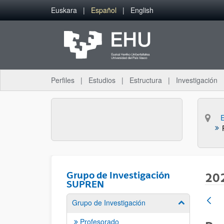
Saltar al contenido principal
Euskara
Español
English
Perfiles
Estudios
Estructura
Investigación
Grupo de Investigación
20
SUPREN
Grupo de Investigación
Mostrar/ocult
Profesorado