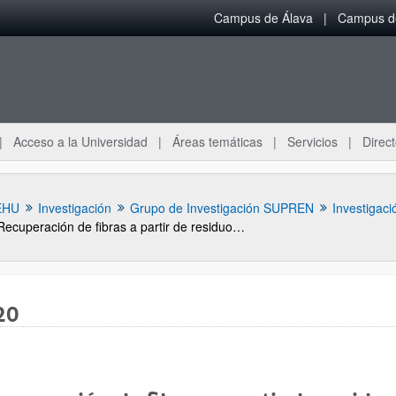
Campus de Álava
Campus de
Acceso a la Universidad
Áreas temáticas
Servicios
Direct
EHU
Investigación
Grupo de Investigación SUPREN
Investigaci
Recuperación de fibras a partir de residuos de materiales compuestos por tratamiento térmico: optimización experimental y matemática de las variables de operación.
20
ar subpáginas