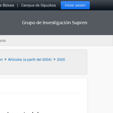
 Bizkaia
Campus de Gipuzkoa
Iniciar sesión
Grupo de Investigación Supren
orio
ón
Artículos (a partir del 2004)
2020