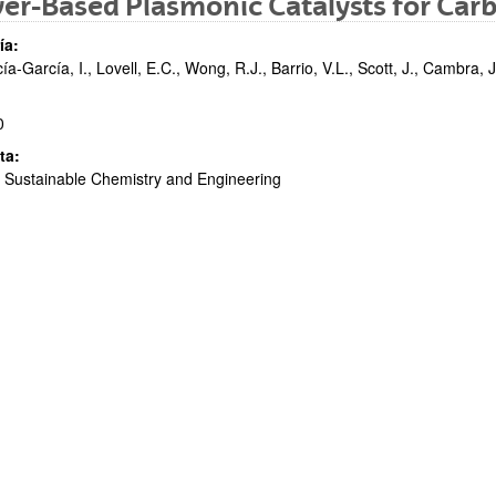
ver-Based Plasmonic Catalysts for Car
ía:
ía-García, I., Lovell, E.C., Wong, R.J., Barrio, V.L., Scott, J., Cambra, J
0
ta:
Sustainable Chemistry and Engineering
ar subpáginas
ar subpáginas