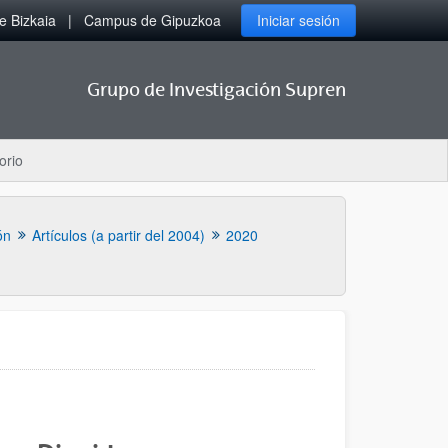
 Bizkaia
Campus de Gipuzkoa
Iniciar sesión
Grupo de Investigación Supren
orio
ón
Artículos (a partir del 2004)
2020