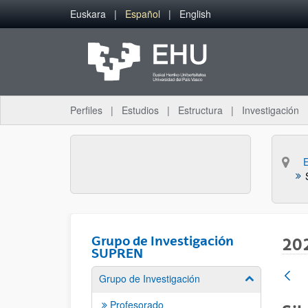
Saltar al contenido principal
Euskara
Español
English
Perfiles
Estudios
Estructura
Investigación
Grupo de Investigación
20
SUPREN
Grupo de Investigación
Mostrar/ocult
Profesorado