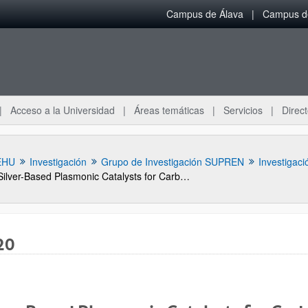
Campus de Álava
Campus de
Acceso a la Universidad
Áreas temáticas
Servicios
Direct
EHU
Investigación
Grupo de Investigación SUPREN
Investigaci
Silver-Based Plasmonic Catalysts for Carbon Dioxide Reduction
20
ar subpáginas