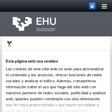
Abri
Saltar al contenido principal
me
prin
Esta página web usa cookies
Las cookies de este sitio web se usan para personalizar
el contenido y los anuncios, ofrecer funciones de redes
Grupo de Investigación
Abrir/cerrar m
Menú
SUPREN
sociales y analizar el tráfico. Además, compartimos
información sobre el uso que haga del sitio web con
nuestros partners de redes sociales, publicidad y análisis
web, quienes pueden combinarla con otra información
Rafael Canales Larrazabal -
que les haya proporcionado o que hayan recopilado a
Artículos (a partir del 2004)
partir del uso que haya hecho de sus servicios.