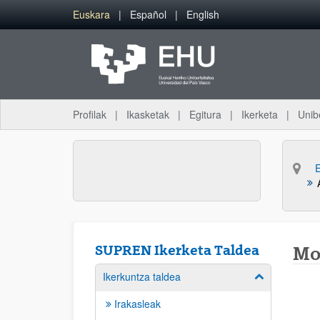
Eduki nagusira joan
Euskara
Español
English
Profilak
Ikasketak
Egitura
Ikerketa
Unib
SUPREN Ikerketa Taldea
Mor
Ikerkuntza taldea
Erakutsi/izkut
Irakasleak