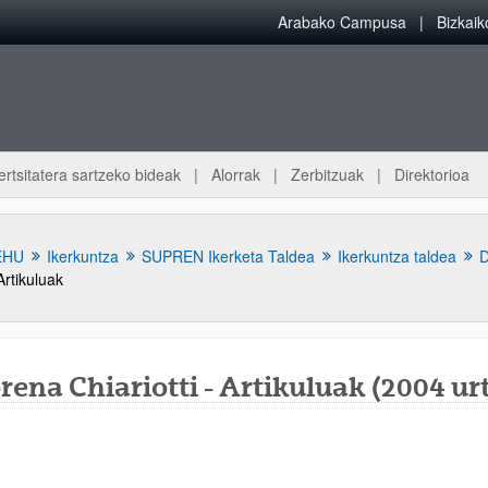
Arabako Campusa
Bizkai
ertsitatera sartzeko bideak
Alorrak
Zerbitzuak
Direktorioa
EHU
Ikerkuntza
SUPREN Ikerketa Taldea
Ikerkuntza taldea
D
Artikuluak
ena Chiariotti - Artikuluak (2004 ur
atu azpiorriak