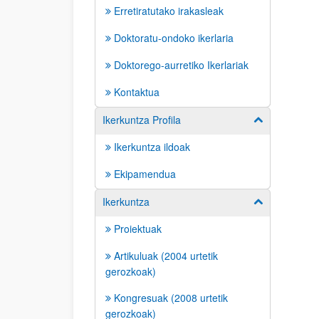
Erretiratutako irakasleak
Doktoratu-ondoko ikerlaria
Doktorego-aurretiko Ikerlariak
Kontaktua
Ikerkuntza Profila
Erakutsi/izkut
Ikerkuntza ildoak
Ekipamendua
Ikerkuntza
Erakutsi/izkut
Proiektuak
Artikuluak (2004 urtetik
gerozkoak)
Kongresuak (2008 urtetik
gerozkoak)