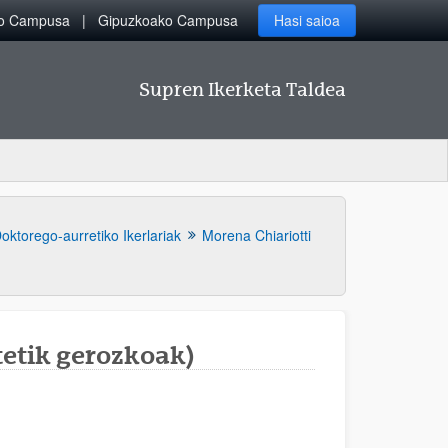
ko Campusa
Gipuzkoako Campusa
Hasi saioa
Supren Ikerketa Taldea
oktorego-aurretiko Ikerlariak
Morena Chiariotti
tetik gerozkoak)