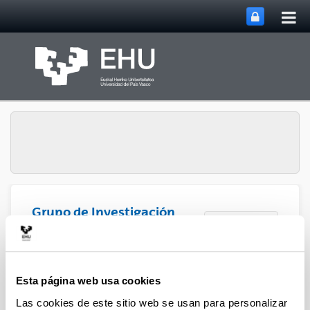
Abri
Saltar al contenido principal
me
prin
Grupo de Investigación
Abrir/cerrar m
Menú
SUPREN
Esther Acha - Artículos (a
Esta página web usa cookies
partir del 2004)
Las cookies de este sitio web se usan para personalizar