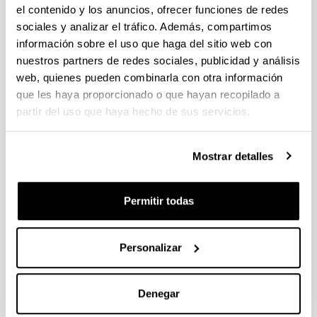
el contenido y los anuncios, ofrecer funciones de redes
sociales y analizar el tráfico. Además, compartimos
información sobre el uso que haga del sitio web con
Water sorption enhanced CO2
nuestros partners de redes sociales, publicidad y análisis
methanation process: Optimization
web, quienes pueden combinarla con otra información
of reaction conditions and study of
que les haya proporcionado o que hayan recopilado a
various sorbents
partir del uso que haya hecho de sus servicios.
Autoría:
Agirre I, Acha E. Cambra JF, Barrio VL
Mostrar detalles
Año:
2021
Permitir todas
Revista:
Chemical Engineering Science
Volumen:
Personalizar
239
ISBN
/
ISSN
:
00092509
Denegar
DOI
: