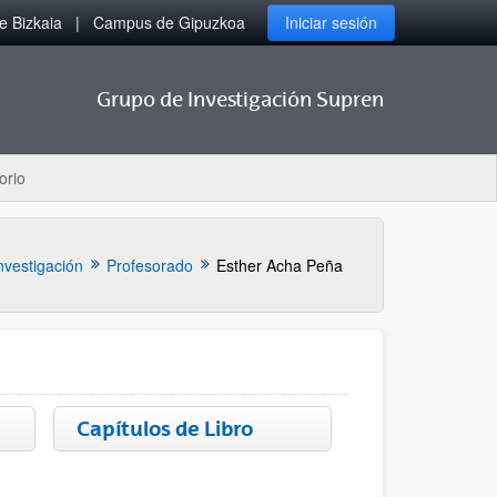
 Bizkaia
Campus de Gipuzkoa
Iniciar sesión
Grupo de Investigación Supren
orio
nvestigación
Profesorado
Esther Acha Peña
Capítulos de Libro