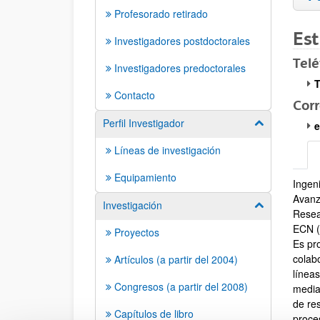
Profesorado retirado
Es
Investigadores postdoctorales
Tel
Investigadores predoctorales
T
Contacto
Corr
Perfil Investigador
Mostrar/ocult
e
Líneas de investigación
Equipamiento
Ingen
Brev
Avanz
Investigación
Mostrar/ocult
Resea
ECN (
Proyectos
Es pr
colab
Artículos (a partir del 2004)
línea
Congresos (a partir del 2008)
media
de re
Capítulos de libro
proce