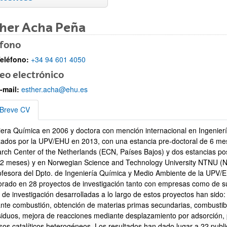
ther Acha Peña
éfono
eléfono:
+34 94 601 4050
eo electrónico
ar subpáginas
-mail:
esther.acha@ehu.es
Breve CV
iera Química en 2006 y doctora con mención internacional en Ingenierí
e CV
ados por la UPV/EHU en 2013, con una estancia pre-doctoral de 6 m
ar subpáginas
rch Center of the Netherlands (ECN, Países Bajos) y dos estancias pos
2 meses) y en Norwegian Science and Technology University NTNU (N
ofesora del Dpto. de Ingeniería Química y Medio Ambiente de la UPV
orado en 28 proyectos de investigación tanto con empresas como de su
s de investigación desarrolladas a lo largo de estos proyectos han sido
nte combustión, obtención de materias primas secundarias, combustible
siduos, mejora de reacciones mediante desplazamiento por adsorción, p
sos catalíticos heterogéneos. Los resultados han dado lugar a 22 publi