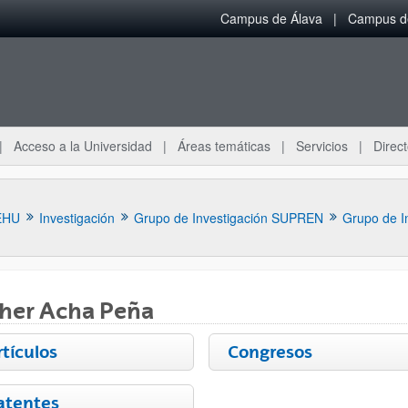
Campus de Álava
Campus de
Acceso a la Universidad
Áreas temáticas
Servicios
Direct
EHU
Investigación
Grupo de Investigación SUPREN
Grupo de I
ther Acha Peña
rtículos
Congresos
ar subpáginas
atentes