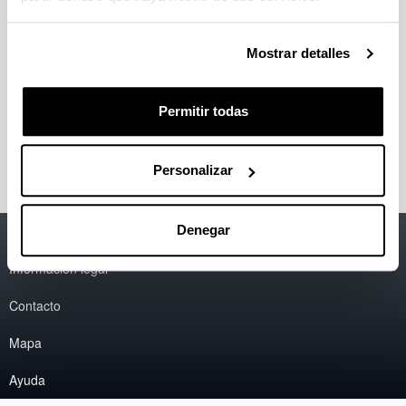
Pedro Cantarero Gomez, Roberto Fernandez de
Luis, Itziar Oyarzabal, Pedro Luis Arias, Manuel A
Mostrar detalles
Ortuno, Iker Agirrezabal-Telleria
Mechanistic
assessments of acetaldehyde aldol condensation
under capillary condensation within defective Zr-
Permitir todas
MOFs
Applied Catalysis B: Environment and Energy,
2025;
371
Personalizar
Denegar
Accesibilidad
EHU
Información legal
Contacto
Mapa
Ayuda