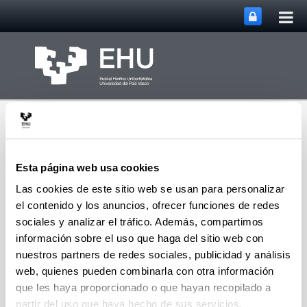
Abri
Saltar al contenido principal
me
prin
Esta página web usa cookies
Las cookies de este sitio web se usan para personalizar
el contenido y los anuncios, ofrecer funciones de redes
Grupo de Investigación
Abrir/cerrar m
Menú
SUPREN
sociales y analizar el tráfico. Además, compartimos
información sobre el uso que haga del sitio web con
nuestros partners de redes sociales, publicidad y análisis
web, quienes pueden combinarla con otra información
Pedro Jesús Cantarero -
que les haya proporcionado o que hayan recopilado a
Artículos (a partir del 2004)
partir del uso que haya hecho de sus servicios.