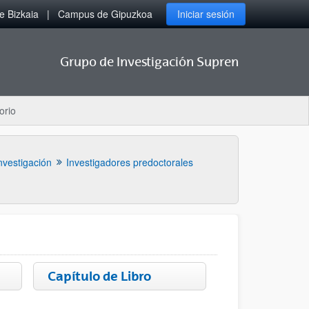
 Bizkaia
Campus de Gipuzkoa
Iniciar sesión
Grupo de Investigación Supren
orio
nvestigación
Investigadores predoctorales
Capítulo de Libro