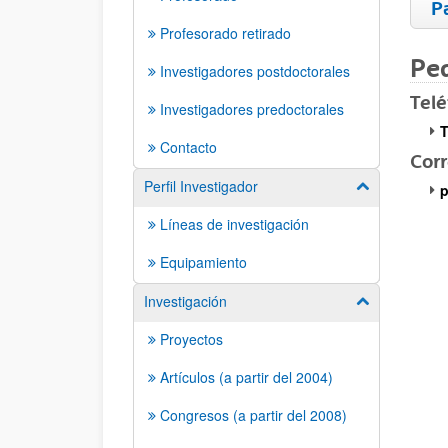
P
Profesorado retirado
Ped
Investigadores postdoctorales
Tel
Investigadores predoctorales
T
Contacto
Corr
Perfil Investigador
Mostrar/ocult
p
Líneas de investigación
Equipamiento
Investigación
Mostrar/ocult
Proyectos
Artículos (a partir del 2004)
Congresos (a partir del 2008)