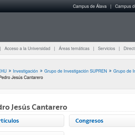
Campus de Álava
Campus de
Acceso a la Universidad
Áreas temáticas
Servicios
Direct
EHU
Investigación
Grupo de Investigación SUPREN
Grupo de I
Pedro Jesús Cantarero
ro Jesús Cantarero
rtículos
Congresos
ar subpáginas