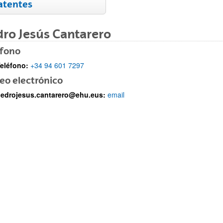
atentes
ro Jesús Cantarero
éfono
eléfono:
+34 94 601 7297
eo electrónico
ar subpáginas
edrojesus.cantarero@ehu.eus:
email
ar subpáginas