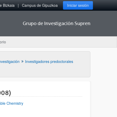
 Bizkaia
Campus de Gipuzkoa
Iniciar sesión
Grupo de Investigación Supren
orio
nvestigación
Investigadores predoctorales
008)
able Chemistry