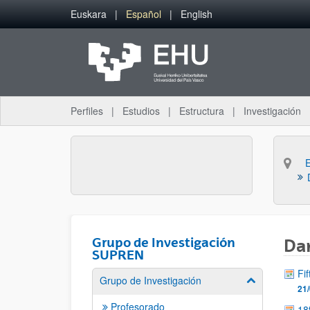
Saltar al contenido principal
Euskara
Español
English
Perfiles
Estudios
Estructura
Investigación
Grupo de Investigación
Dan
SUPREN
Fi
Grupo de Investigación
Mostrar/ocult
21/
Profesorado
18