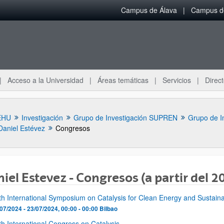
Campus de Álava
Campus de
Acceso a la Universidad
Áreas temáticas
Servicios
Direct
EHU
Investigación
Grupo de Investigación SUPREN
Grupo de I
Daniel Estévez
Congresos
iel Estevez - Congresos (a partir del 2
fth International Symposium on Catalysis for Clean Energy and Sustain
ar subpáginas
07/2024 - 23/07/2024, 00:00 - 00:00
Bilbao
th International Congress on Catalysis