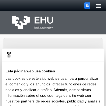
Abri
Saltar al contenido principal
me
prin
Esta página web usa cookies
Grupo de Investigación
Abrir/cerrar m
Menú
SUPREN
Las cookies de este sitio web se usan para personalizar
el contenido y los anuncios, ofrecer funciones de redes
sociales y analizar el tráfico. Además, compartimos
Esther Acha - Capítulos de
información sobre el uso que haga del sitio web con
nuestros partners de redes sociales, publicidad y análisis
Libro (a partir del 2004)