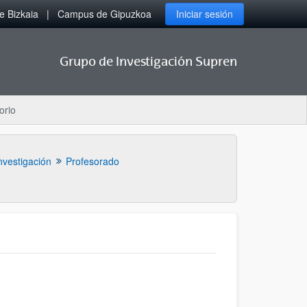
 Bizkaia
Campus de Gipuzkoa
Iniciar sesión
Grupo de Investigación Supren
orio
nvestigación
Profesorado