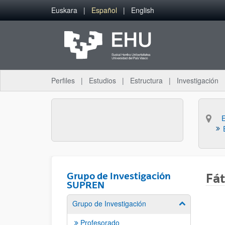
Saltar al contenido principal
Euskara
Español
English
Perfiles
Estudios
Estructura
Investigación
Grupo de Investigación
Fát
SUPREN
Grupo de Investigación
Mostrar/ocult
Profesorado