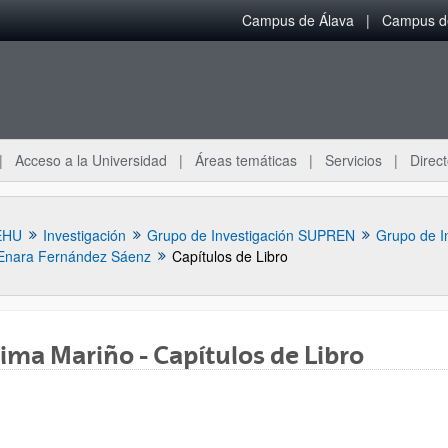
Campus de Álava
Campus de
Acceso a la Universidad
Áreas temáticas
Servicios
Direct
EHU
Investigación
Grupo de Investigación SUPREN
Grupo de I
Enara Fernández Sáenz
Capítulos de Libro
ima Mariño - Capítulos de Libro
ar subpáginas