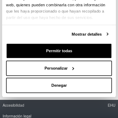
web, quienes pueden combinarla con otra información
que les haya proporcionado o que hayan recopilado a
Procesos catalíticos en producción
partir del uso que haya hecho de sus servicios.
de biodiesel y en valorización de la
bioglicerina como aditivos de
carburantes
Mostrar detalles
Personal investigador:
M.B. Güemez
Permitir todas
Periodo:
desde 2006 hasta 2010
Personalizar
Entidad financiadora:
Ministerio de Educación y Ciencia
Denegar
Accesibilidad
EHU
Información legal