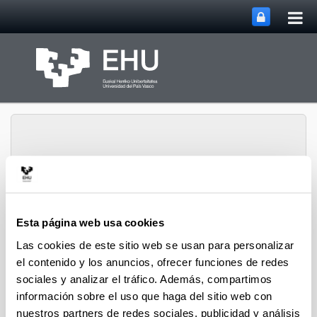
Abri
Saltar al contenido principal
me
prin
Grupo de Investigación
Esta página web usa cookies
Abrir/cerrar m
Menú
SUPREN
Las cookies de este sitio web se usan para personalizar
el contenido y los anuncios, ofrecer funciones de redes
sociales y analizar el tráfico. Además, compartimos
Proyectos (a partir del 2004)
información sobre el uso que haga del sitio web con
nuestros partners de redes sociales, publicidad y análisis