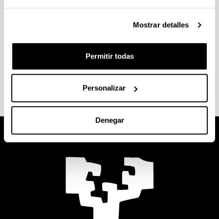
26-28 de febrero.
Mostrar detalles
- Fin de semana de esquí
El fin de semana del 4 y 5 de Febrero de 2017 una
Permitir todas
grupo de colegiales fueron a esquiar a la estación
francesa de la Mongie.
Personalizar
Denegar