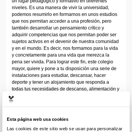
un lugar pedagógico y formativo en diferentes
niveles. Es una manera de vivir la universidad,
podemos resumirlo en formarnos en unos estudios
que nos permitan acceder a una profesión, pero
también desarrollar un pensamiento crítico y
adquirir competencias que nos permitan poder ser
sujetos activos en el devenir de nuestra comunidad
y en el mundo. Es decir, nos formamos para la vida
y concretamente para una vida que merezca la
pena ser vivida. Para lograr este fin, este colegio
mayor, quiere y pone a tu disposición una serie de
instalaciones para estudiar, descansar, hacer
deporte y tener un alojamiento que responda a
todas tus necesidades de descanso, alimentación y
estudio. Pero también, incluye espacios de
convivencia y relación con el resto de las personas
que participan y son parte del espacio. Por último,
organizamos diversas actividades como
Esta página web usa cookies
excursiones, charlas, talleres y procesos en los que
Las cookies de este sitio web se usan para personalizar
queremos conectar esta estancia con la comunidad