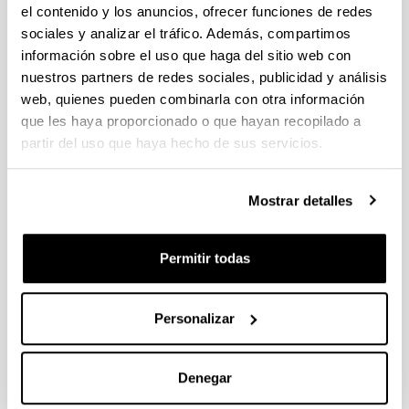
el contenido y los anuncios, ofrecer funciones de redes
y los valores de justicia social, solidaridad y
sociales y analizar el tráfico. Además, compartimos
feministas que tiene nuestra universidad. En otras
información sobre el uso que haga del sitio web con
palabras, aprender significa no solo recibir
conocimiento, sino experimentar y desarrollar unas
nuestros partners de redes sociales, publicidad y análisis
competencias y valores cívicos que creemos
web, quienes pueden combinarla con otra información
esenciales desde el Colegio. Así mismo, es
que les haya proporcionado o que hayan recopilado a
esencial en su desarrollo la participación en la
partir del uso que haya hecho de sus servicios.
Junta del Colegio o en sus comisiones para
construir entre todas las personas un lugar donde
Mostrar detalles
vivir lo más cercano a un hogar. Estamos en una
dinámica de participación y mejora continua por lo
que nuevas iniciativas serán bienvenidas. También,
Permitir todas
cuidamos y continuamos momentos importantes de
ocio en el Colegio Mayor como, por ejemplo, la gala
de navidades y primavera y otros actos sociales
Personalizar
que son valorados positivamente por los y las
estudiantes.
Denegar
En definitiva, nos gustaría trasmitirte que el colegio