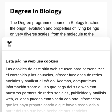
Degree in Biology
The Degree programme course in Biology teaches
the origin, evolution and properties of living beings
on very diverse scales, from the molecule to the
biosphere, integrating structural, functional and
evolutionary approaches. The following are the
main concepts of study:
Esta página web usa cookies
The genetic, morphological and functional
foundations of biodiversity.
Las cookies de este sitio web se usan para personalizar
The development of tools for cataloguing
el contenido y los anuncios, ofrecer funciones de redes
animals, plants, fungi, microorganisms and virus.
sociales y analizar el tráfico. Además, compartimos
Phylogenetic analysis and the management of
información sobre el uso que haga del sitio web con
natural resources.
nuestros partners de redes sociales, publicidad y análisis
Isolating and analysing biomolecules, metabolic
web, quienes pueden combinarla con otra información
activities and the conduct of genetic and
que les haya proporcionado o que hayan recopilado a
molecular diagnostics.
partir del uso que haya hecho de sus servicios.