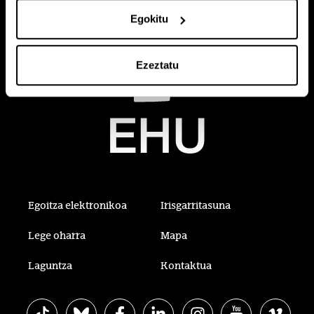
Egokitu
Ezeztatu
Egoitza elektronikoa
Irisgarritasuna
Lege oharra
Mapa
Laguntza
Kontaktua