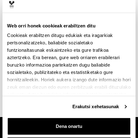
Urrezola
Idazkaria:
Arantxa Muñoz
Web orri honek cookieak erabiltzen ditu
Telefonoa:
943 01 85 10
Cookieak erabiltzen ditugu edukiak eta iragarkiak
pertsonalizatzeko, baliabide sozialetako
Posta elektronikoa:
ikerketa.eo@ehu.eus
funtzionaltasunak eskaintzeko eta gure trafikoa
aztertzeko. Era berean, gure web orriaren erabilerari
buruzko informazioa partekatzen dugu baliabide
sozialetako, publizitateko eta estatistiketako gure
Ikerketaren Arloko Errektoreordetzaren egitura
hornitzaileekin. Horiek aukera izango dute informazio hori
zeuk eman diezun edo euren zerbitzuak erabili dituzulako
eskuratu duten bestelako informazio batekin uztartzeko.
Erakutsi xehetasunak
Dena onartu