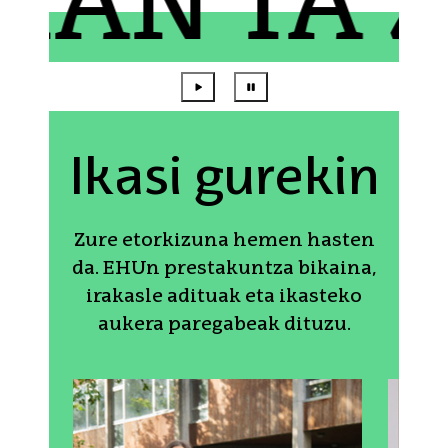
N TA ZA
Ikasi gurekin
Zure etorkizuna hemen hasten
da. EHUn prestakuntza bikaina,
irakasle adituak eta ikasteko
aukera paregabeak dituzu.
Protagonistak