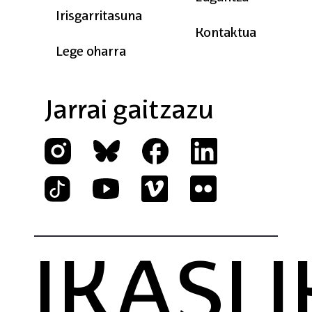
Irisgarritasuna
Kontaktua
Lege oharra
Jarrai gaitzazu
ASI IKE