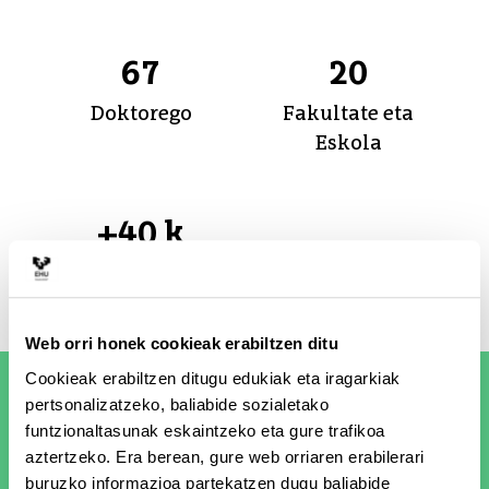
67
20
Doktorego
Fakultate eta
Eskola
+40 k
Ikasle
Web orri honek cookieak erabiltzen ditu
Cookieak erabiltzen ditugu edukiak eta iragarkiak
Albisteak
pertsonalizatzeko, baliabide sozialetako
funtzionaltasunak eskaintzeko eta gure trafikoa
aztertzeko. Era berean, gure web orriaren erabilerari
buruzko informazioa partekatzen dugu baliabide