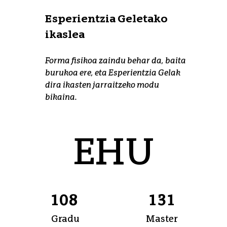
Esperientzia Geletako
ikaslea
Forma fisikoa zaindu behar da, baita
burukoa ere, eta Esperientzia Gelak
dira ikasten jarraitzeko modu
bikaina.
EHU zenbakitan
EHU
108
131
Gradu
Master