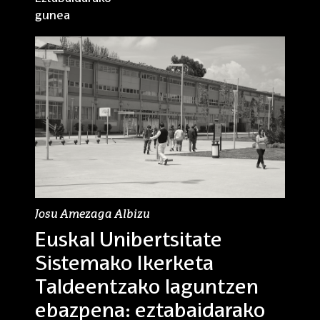
gunea
Josu Amezaga Albizu
Euskal Unibertsitate
Sistemako Ikerketa
Taldeentzako laguntzen
ebazpena: eztabaidarako