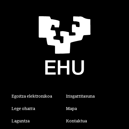
Egoitza elektronikoa
Irisgarritasuna
Lege oharra
Mapa
Laguntza
Kontaktua