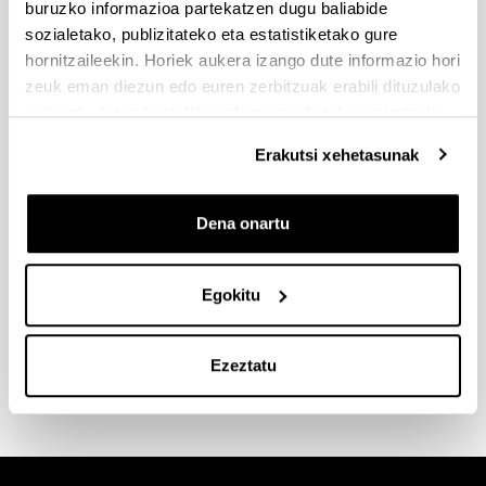
buruzko informazioa partekatzen dugu baliabide
Graduondoko sare latinoamerikarra
sozialetako, publizitateko eta estatistiketako gure
hornitzaileekin. Horiek aukera izango dute informazio hori
zeuk eman diezun edo euren zerbitzuak erabili dituzulako
eskuratu duten bestelako informazio batekin uztartzeko.
Erakutsi xehetasunak
Bakearen aldeko unibertsitate sarea
Dena onartu
Egokitu
Arku Atlantikoaren unibertsitate
sarea
Ezeztatu