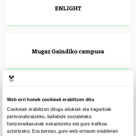
ENLIGHT
Mugaz Gaindiko campusa
Itsas-Gaindiko campusa
Web orri honek cookieak erabiltzen ditu
Cookieak erabiltzen ditugu edukiak eta iragarkiak
pertsonalizatzeko, baliabide sozialetako
funtzionaltasunak eskaintzeko eta gure trafikoa
aztertzeko. Era berean, gure web orriaren erabilerari