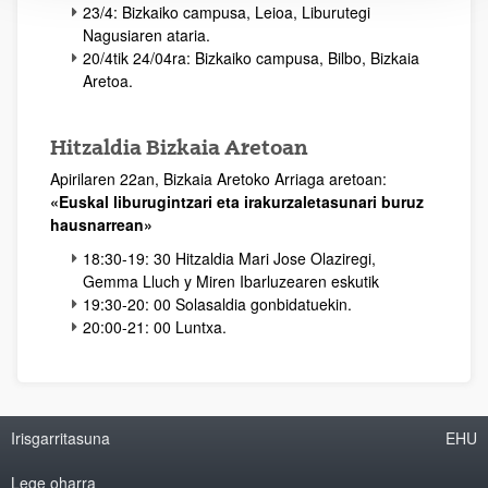
23/4: Bizkaiko campusa, Leioa, Liburutegi
Nagusiaren ataria.
20/4tik 24/04ra: Bizkaiko campusa, Bilbo, Bizkaia
Aretoa.
Hitzaldia Bizkaia Aretoan
Apirilaren 22an, Bizkaia Aretoko Arriaga aretoan:
«Euskal liburugintzari eta irakurzaletasunari buruz
hausnarrean»
18:30-19: 30 Hitzaldia Mari Jose Olaziregi,
Gemma Lluch y Miren Ibarluzearen eskutik
19:30-20: 00 Solasaldia gonbidatuekin.
20:00-21: 00 Luntxa.
Irisgarritasuna
EHU
Lege oharra