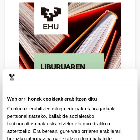
Web orri honek cookieak erabiltzen ditu
Cookieak erabiltzen ditugu edukiak eta iragarkiak
pertsonalizatzeko, baliabide sozialetako
funtzionaltasunak eskaintzeko eta gure trafikoa
aztertzeko. Era berean, gure web orriaren erabilerari
buruzko informazioa partekatzen dugu baliabide