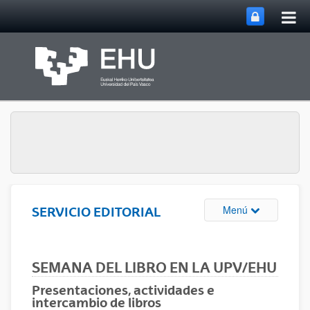
Abri
Saltar al contenido principal
me
prin
Abrir/cerrar m
Menú
SERVICIO EDITORIAL
SEMANA DEL LIBRO EN LA UPV/EHU
Presentaciones, actividades e
intercambio de libros