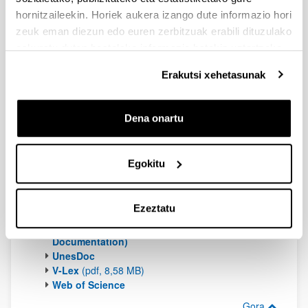
OvidSP Plataforma
hornitzaileekin. Horiek aukera izango dute informazio hori
Plataforma EbscoHost
zeuk eman diezun edo euren zerbitzuak erabili dituzulako
PsycINFO
(pdf, 460 KB)
eskuratu duten bestelako informazio batekin uztartzeko.
Primal Gidak -ingelesez-
Erakutsi xehetasunak
QMemento Plus Total
QMemento gida
QMemento tresnak
Dena onartu
Sabi
Scifinder
:
Tutorialak
-Ingelesez-
Egokitu
FAQ -Ingelesez-
Scopus
:​​​​​​
Tutorialak -ingelesez-
Ezeztatu
TRID (Transportation Research International
Documentation)
UnesDoc
V-Lex
(pdf, 8,58 MB)
Web of Science
Gora