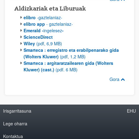
Aldizkariak eta Liburuak
elibro
-gaztelaniaz-
elibro app
- gaztelaniaz-
Emerald -
ingelesez
-
ScienceDirect
Wiley
(pdf, 6,9 MB)
Smarteca : erregistro eta erabilpenarako gida
(Wolters Kluwer)
(pdf, 1,2 MB)
Smarteca : argitaratzailearen gida (Wolters
Kluwer) (cast.)
(pdf. 6 MB)
Gora
Irisgarritasuna
EHU
Lege oharra
Kontaktua